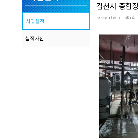
김천시 종합
GreenTech
607회
사업실적
실적사진