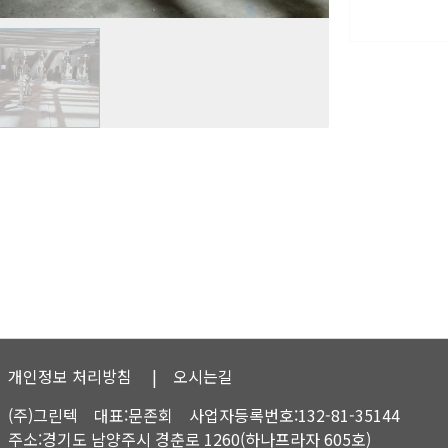
개인정보 처리방침
| 오시는길
(주)그린텍 대표:문존회 사업자등록번호:132-81-35144
주소:경기도 남양주시 경춘로 1260(하나프라자 605호)