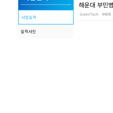
해운대 부민
GreenTech
448회
사업실적
실적사진