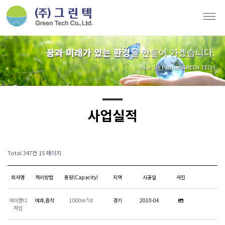
꿈과 미래가 있는 환경
을 만들어 가겠습니다.
Your 1st Partner GREEN TECH
사업실적
Total 347건
15 페이지
회사명
처리방법
용량(Capacity)
지역
시공일
사진
아이캔디
여과,흡착
1000m³/d
경기
2010-04
자인