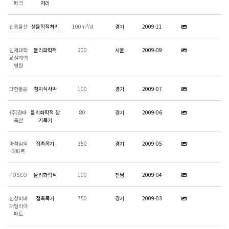
파크
처리
진흥물산
생물학적처리
100m³/d
경기
2009-11
인제대학
물리화학적
200
서울
2009-09
교상계백
병원
대한통운
침지식사막
100
경기
2009-07
(주)경태
물리화학적 장
80
경기
2009-06
축산
기폭기
마석삼익
접촉폭기
350
경기
2009-05
아파트
POSCO
물리화학적
100
전남
2009-04
신창비바
접촉폭기
750
경기
2009-03
패밀리아
파트