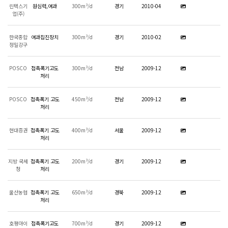
린텍스기
원심력,여과
300m³/d
경기
2010-04
업(주)
한국종합
여과집진장치
300m³/d
경기
2010-02
정밀강구
POSCO
접촉폭기고도
300m³/d
전남
2009-12
처리
POSCO
접촉폭기 고도
450m³/d
전남
2009-12
처리
현대증권
접촉폭기 고도
400m³/d
서울
2009-12
처리
지방 국세
접촉폭기 고도
200m³/d
경기
2009-12
청
처리
울산농협
접촉폭기 고도
650m³/d
경북
2009-12
처리
호평아이
접촉폭기고도
700m³/d
경기
2009-12