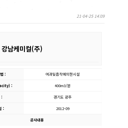
21-04-25 14:09
: 강남케미컬(주)
법 :
여과및흡착에의한시설
ity) :
400m3/분
:
경기도 광주
 :
2012-09
공사내용