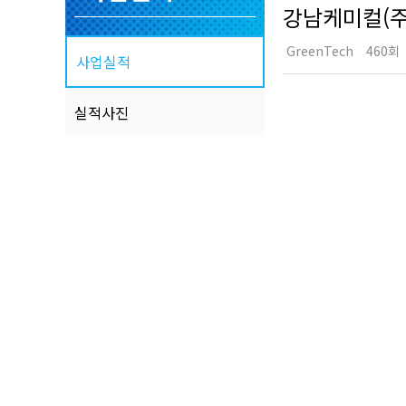
강남케미컬(주
GreenTech
460회
사업실적
실적사진